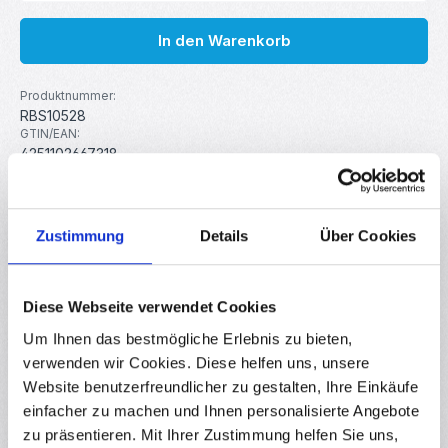
In den Warenkorb
Produktnummer:
RBS10528
GTIN/EAN:
4251102667318
Hersteller:
MakerMind
Zustimmung
Details
Über Cookies
Beschreibung
10er Set einreihiger 2,54 mm Stiftleisten mit 40 pins
Diese Webseite verwendet Cookies
Einfache 2,54 mm Stiftleisten mit 40 Pins, einzeln trennbar.
Ide…
Mehr
Um Ihnen das bestmögliche Erlebnis zu bieten,
verwenden wir Cookies. Diese helfen uns, unsere
Eigenschaften
Website benutzerfreundlicher zu gestalten, Ihre Einkäufe
Downloads
einfacher zu machen und Ihnen personalisierte Angebote
zu präsentieren. Mit Ihrer Zustimmung helfen Sie uns,
Bewertungen
7