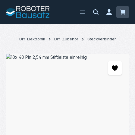
Zum Hauptinhalt springen
Waren
DIY-Elektronik
DIY-Zubehör
Steckverbinder
Bildergalerie überspringen