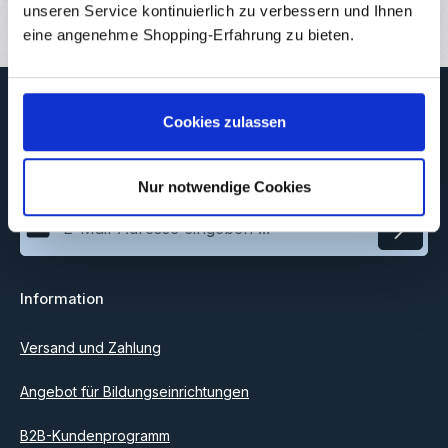
unseren Service kontinuierlich zu verbessern und Ihnen
eine angenehme Shopping-Erfahrung zu bieten.
Newsletter
Cookies zulassen
Abonnieren Sie jetzt unseren regelmäßig erscheinenden
Newsletter, um rechtzeitig über neue Produkte und Angebote
informiert zu werden.
Nur notwendige Cookies
E-Mail-Adresse*
Datenschutz
Information
Ich habe die
Datenschutzbestimmungen
zur Kenntnis
genommen und die
AGB
gelesen und bin mit ihnen
einverstanden.
Versand und Zahlung
Angebot für Bildungseinrichtungen
B2B-Kundenprogramm