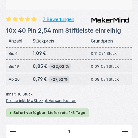
7 Bewertungen
Durchschnittliche Bewertung von 5 von 5 Sternen
10x 40 Pin 2,54 mm Stiftleiste einreihig
Anzahl
Stückpreis
Grundpreis
1,09 €
Bis
4
0,11 € / 1 Stück
0,85 €
Bis
19
-22,02 %
0,09 € / 1 Stück
0,79 €
Ab
20
-27,52 %
0,08 € / 1 Stück
Inhalt:
10 Stück
Preise inkl. MwSt. zzgl. Versandkosten
Sofort verfügbar, Lieferzeit: 1-3 Tage
Produkt Anzahl: Gib den gewünschten Wert ein ode