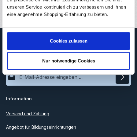
Bewertungen
unseren Service kontinuierlich zu verbessern und Ihnen
8
eine angenehme Shopping-Erfahrung zu bieten.
Newsletter
Cookies zulassen
Abonnieren Sie jetzt unseren regelmäßig erscheinenden
Newsletter, um rechtzeitig über neue Produkte und Angebote
informiert zu werden.
Nur notwendige Cookies
E-Mail-Adresse*
Datenschutz
Information
Ich habe die
Datenschutzbestimmungen
zur Kenntnis
genommen und die
AGB
gelesen und bin mit ihnen
einverstanden.
Versand und Zahlung
Angebot für Bildungseinrichtungen