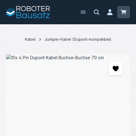
Zum Hauptinhalt springen
Waren
Kabel
Jumper-Kabel (Dupont-kompatibel)
Bildergalerie überspringen