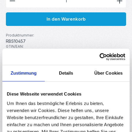
In den Warenkorb
Produktnummer:
RBS10457
GTIN/EAN:
4251102666908
Hersteller:
MakerMind
Zustimmung
Details
Über Cookies
Beschreibung
10er Set Verbindungskabel Buchse auf Buchse Diese 70 cm
Diese Webseite verwendet Cookies
langen Jumper Kabel eignen sich Ideal zum Verbinden von
Um Ihnen das bestmögliche Erlebnis zu bieten,
Sensoren…
Mehr
verwenden wir Cookies. Diese helfen uns, unsere
Eigenschaften
Website benutzerfreundlicher zu gestalten, Ihre Einkäufe
einfacher zu machen und Ihnen personalisierte Angebote
Downloads
zu präsentieren. Mit Ihrer Zustimmung helfen Sie uns,