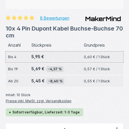
8 Bewertungen
Durchschnittliche Bewertung von 5 von 5 Sternen
10x 4 Pin Dupont Kabel Buchse-Buchse 70
cm
Anzahl
Stückpreis
Grundpreis
5,95 €
Bis
4
0,60 € / 1 Stück
5,69 €
Bis
19
-4,37 %
0,57 € / 1 Stück
5,45 €
Ab
20
-8,40 %
0,55 € / 1 Stück
Inhalt:
10 Stück
Preise inkl. MwSt. zzgl. Versandkosten
Sofort verfügbar, Lieferzeit: 1-3 Tage
Produkt Anzahl: Gib den gewünschten Wert ein ode