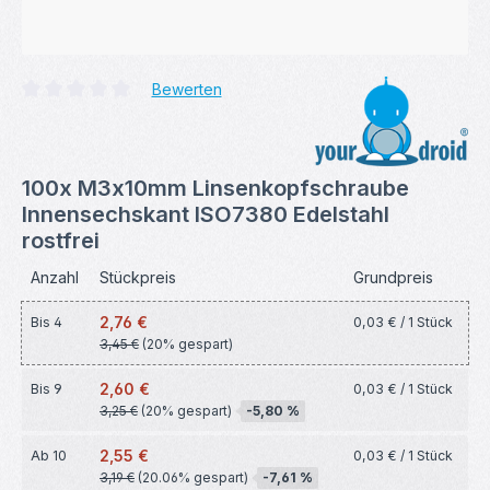
Bewerten
Durchschnittliche Bewertung von 0 von 5 Sternen
100x M3x10mm Linsenkopfschraube
Innensechskant ISO7380 Edelstahl
rostfrei
Anzahl
Stückpreis
Grundpreis
2,76 €
Bis
4
0,03 € / 1 Stück
3,45 €
(20% gespart)
2,60 €
Bis
9
0,03 € / 1 Stück
3,25 €
(20% gespart)
-5,80 %
2,55 €
Ab
10
0,03 € / 1 Stück
3,19 €
(20.06% gespart)
-7,61 %