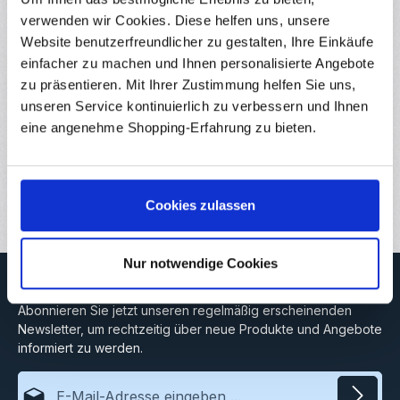
verwenden wir Cookies. Diese helfen uns, unsere
100x M3x10mm Linsenkopfschraube Innensechskant
ISO7380 Edelstahl rostfrei Diese Linsenkopfschrauben mit
Website benutzerfreundlicher zu gestalten, Ihre Einkäufe
Innensechskant nach…
Mehr
einfacher zu machen und Ihnen personalisierte Angebote
zu präsentieren. Mit Ihrer Zustimmung helfen Sie uns,
Eigenschaften
unseren Service kontinuierlich zu verbessern und Ihnen
Hersteller
eine angenehme Shopping-Erfahrung zu bieten.
Downloads
Bewertungen
Cookies zulassen
Nur notwendige Cookies
Newsletter
Abonnieren Sie jetzt unseren regelmäßig erscheinenden
Newsletter, um rechtzeitig über neue Produkte und Angebote
informiert zu werden.
E-Mail-Adresse*