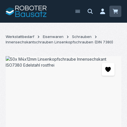
Zum Hauptinhalt springen
Waren
Werkstattbedarf
Eisenwaren
Schrauben
Innensechskantschrauben Linsenkopfschrauben (DIN 7380)
Bildergalerie überspringen