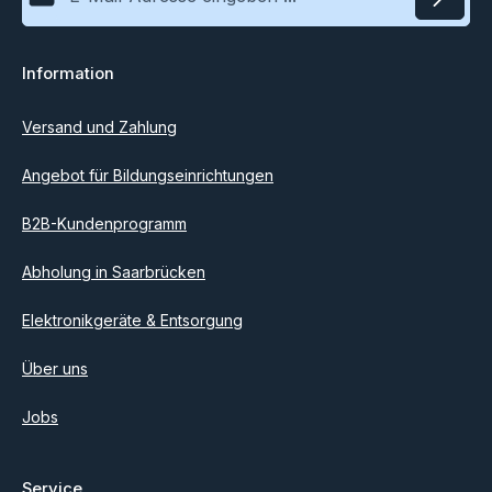
Datenschutz
Information
Ich habe die
Datenschutzbestimmungen
zur Kenntnis
genommen und die
AGB
gelesen und bin mit ihnen
einverstanden.
Versand und Zahlung
Angebot für Bildungseinrichtungen
B2B-Kundenprogramm
Abholung in Saarbrücken
Elektronikgeräte & Entsorgung
Über uns
Jobs
Service