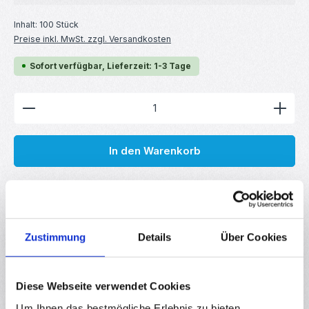
Inhalt:
100 Stück
Preise inkl. MwSt. zzgl. Versandkosten
Sofort verfügbar, Lieferzeit: 1-3 Tage
Produkt Anzahl: Gib den gewünschten Wert ein ode
In den Warenkorb
Produktnummer:
RBS14527
GTIN/EAN:
4251102645279
Zustimmung
Details
Über Cookies
Hersteller:
your droid
Diese Webseite verwendet Cookies
Beschreibung
Um Ihnen das bestmögliche Erlebnis zu bieten,