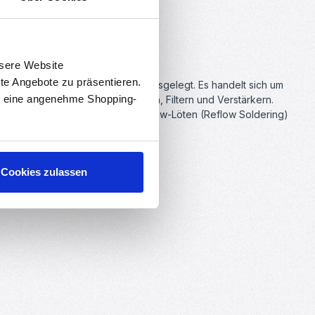
nsere Website
rte Angebote zu präsentieren.
aximale Leistung von 1/4 Watt ausgelegt. Es handelt sich um
en eine angenehme Shopping-
ektronik, wie z.B. in Schaltungen, Filtern und Verstärkern.
nlöten (Wave Soldering) oder Reflow-Löten (Reflow Soldering)
Cookies zulassen