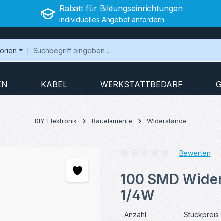
Rabatt für Bildungseinrichtungen
individuelles Angebot anfordern
gorien
EN
KABEL
WERKSTATTBEDARF
G
DIY-Elektronik
Bauelemente
Widerstände
Bewerten
Durchschnittliche Bewertung v
100 SMD Wider
1/4W
Anzahl
Stückpreis