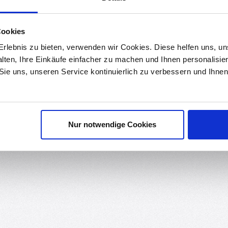
ds
Bewertungen
Cookies
rlebnis zu bieten, verwenden wir Cookies. Diese helfen uns, u
alten, Ihre Einkäufe einfacher zu machen und Ihnen personalisie
on 3,2 mm x 1,6 mm und einer Toleranz von 1%. Sie sind für eine m
 Sie uns, unseren Service kontinuierlich zu verbessern und Ihn
 sich gut für eine Vielzahl von Anwendungen, insbesondere in der El
rtigung und können auch mit Verfahren wie dem Schwalllöten/Welle
Nur notwendige Cookies