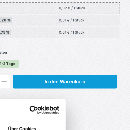
0,02 € / 1 Stück
4,20 %
0,01 € / 1 Stück
,75 %
0,01 € / 1 Stück
sten
 1-3 Tage
ib den gewünschten Wert ein oder benu
In den Warenkorb
Über Cookies