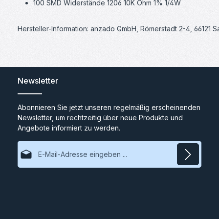
100 SMD Widerstände 1206 10K Ohm 1% 1/4W
Hersteller-Information: anzado GmbH, Römerstadt 2-4, 66121 
Newsletter
Abonnieren Sie jetzt unseren regelmäßig erscheinenden
Newsletter, um rechtzeitig über neue Produkte und
Angebote informiert zu werden.
E-Mail-Adresse*
Datenschutz
Ich habe die
Datenschutzbestimmungen
zur Kenntnis
genommen und die
AGB
gelesen und bin mit ihnen
einverstanden.