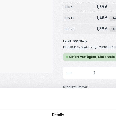
1,69 €
Bis
4
1,45 €
Bis
19
-1
1,39 €
Ab
20
-17
Inhalt:
100 Stück
Preise inkl. MwSt. zzgl. Versandko
Sofort verfügbar, Lieferzeit:
Produkt Anzahl: G
Produktnummer:
RBS15922
GTIN/EAN:
4251755800759
Hersteller:
MakerMind
Details