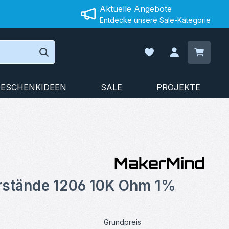
Aktuelle Angebote
Entdecke unsere Sale-Kategorie
Warenko
Du hast 0 Produkte auf
ESCHENKIDEEN
SALE
PROJEKTE
on 0 von 5 Sternen
stände 1206 10K Ohm 1%
Grundpreis