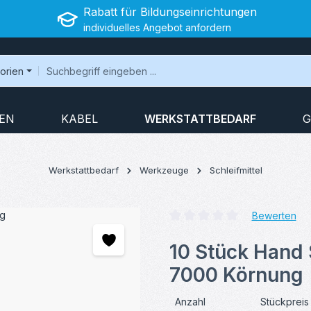
Rabatt für Bildungseinrichtungen
individuelles Angebot anfordern
gorien
EN
KABEL
WERKSTATTBEDARF
G
Werkstattbedarf
Werkzeuge
Schleifmittel
Bewerten
Durchschnittliche Bewertung v
10 Stück Hand 
7000 Körnung
Anzahl
Stückpreis