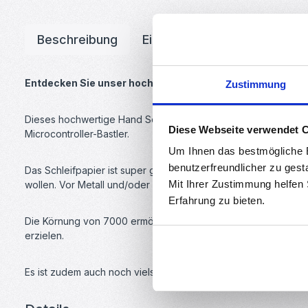
Beschreibung
Eigenschaften
Downloa
Entdecken Sie unser hochwertiges Hand Schleifpapier!
Zustimmung
Dieses hochwertige Hand Schleifpapier nass/trocken weist ein
Diese Webseite verwendet 
Microcontroller-Bastler.
Um Ihnen das bestmögliche E
benutzerfreundlicher zu gest
Das Schleifpapier ist super geeignet für die Veredelung Ihrer 
Mit Ihrer Zustimmung helfen
wollen. Vor Metall und/oder Holz macht das Schleifpapier auc
Erfahrung zu bieten.
Die Körnung von 7000 ermöglicht eine effiziente und präzise
erzielen.
Es ist zudem auch noch vielseitig in der Benutzung. Sie kön