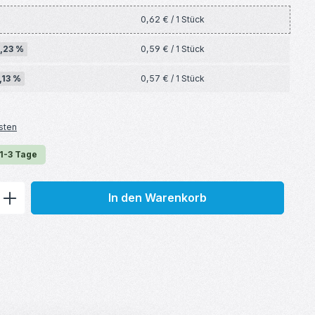
0,62 € / 1 Stück
,23 %
0,59 € / 1 Stück
,13 %
0,57 € / 1 Stück
sten
 1-3 Tage
ib den gewünschten Wert ein oder benu
In den Warenkorb