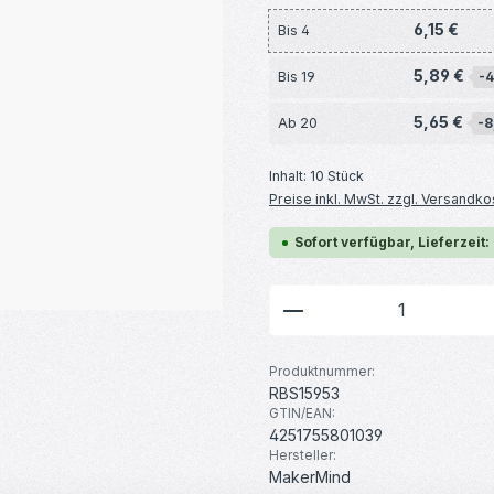
6,15 €
Bis
4
5,89 €
Bis
19
-4
5,65 €
Ab
20
-8
Inhalt:
10 Stück
Preise inkl. MwSt. zzgl. Versandko
Sofort verfügbar, Lieferzeit:
Produkt Anzahl: G
Produktnummer:
RBS15953
GTIN/EAN:
4251755801039
Hersteller:
MakerMind