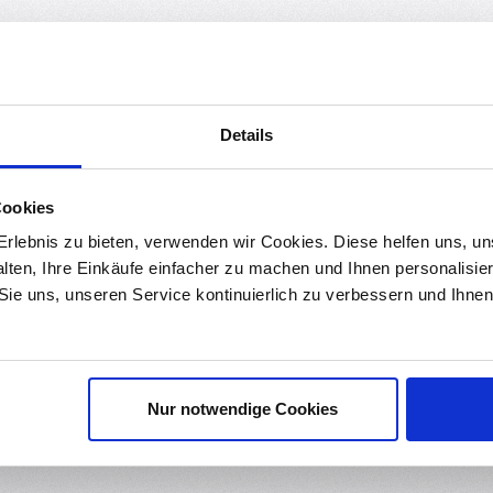
ds
Bewertungen
Details
e Körnung von 7000 auf. Es ist ein echtes Must-Have für jeden 3D-
Cookies
rlebnis zu bieten, verwenden wir Cookies. Diese helfen uns, u
alten, Ihre Einkäufe einfacher zu machen und Ihnen personalisie
Projekte. Egal ob Sie es für Ihre 3D-gedruckten Modelle zu glätten,
 Sie uns, unseren Service kontinuierlich zu verbessern und Ihn
h keinen Halt!
 Oberflächenbearbeitung, um überschüssiges Material zu entfernen,
Nur notwendige Cookies
nen es im Nassen, wie auch im Trockenen Zustand benutzen