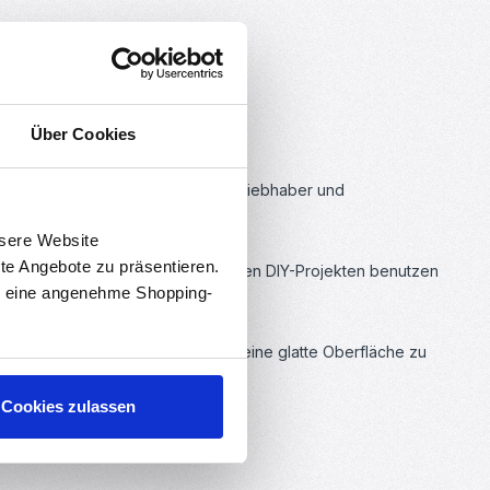
Über Cookies
Druck-Enthusiasten, DIY-Elektronikliebhaber und
nsere Website
rte Angebote zu präsentieren.
 oder es für die Verfeinerung in Ihren DIY-Projekten benutzen
en eine angenehme Shopping-
 Unebenheiten zu beseitigen und eine glatte Oberfläche zu
Cookies zulassen