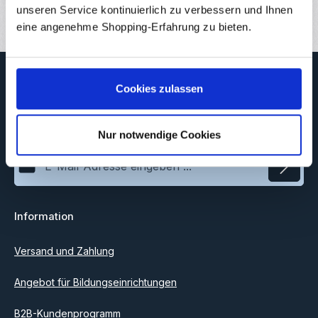
Bewertungen
1
unseren Service kontinuierlich zu verbessern und Ihnen
eine angenehme Shopping-Erfahrung zu bieten.
Newsletter
Cookies zulassen
Abonnieren Sie jetzt unseren regelmäßig erscheinenden
Newsletter, um rechtzeitig über neue Produkte und Angebote
informiert zu werden.
Nur notwendige Cookies
E-Mail-Adresse*
Datenschutz
Information
Ich habe die
Datenschutzbestimmungen
zur Kenntnis
genommen und die
AGB
gelesen und bin mit ihnen
einverstanden.
Versand und Zahlung
Angebot für Bildungseinrichtungen
B2B-Kundenprogramm