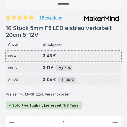
1 Bewertung
Durchschnittliche Bewertung von 5 von 5 Sternen
10 Stück 5mm F5 LED eisblau verkabelt
20cm 5-12V
Anzahl
Stückpreis
3,45 €
Bis
4
3,11 €
Bis
19
-9,86 %
3,06 €
Ab
20
-11,30 %
Preise inkl. MwSt. zzgl. Versandkosten
Sofort verfügbar, Lieferzeit: 1-3 Tage
Produkt Anzahl: Gib den gewünschten Wert ein ode