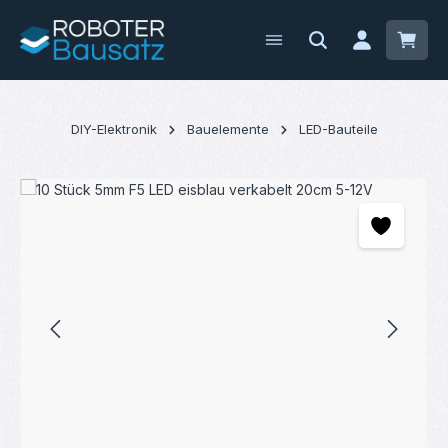
Zum Hauptinhalt springen
Waren
DIY-Elektronik
Bauelemente
LED-Bauteile
Bildergalerie überspringen