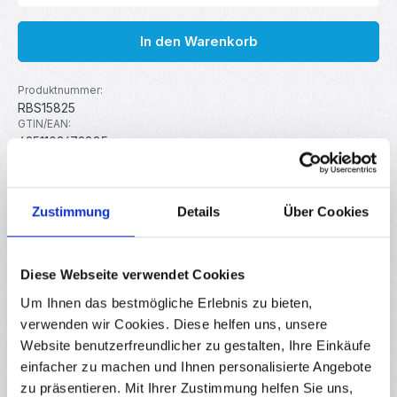
In den Warenkorb
Produktnummer:
RBS15825
GTIN/EAN:
4251102679885
Hersteller:
MakerMind
Zustimmung
Details
Über Cookies
Beschreibung
Dieses 10er Set F5 LEDs ist bereits mit Vorwiderständen
Diese Webseite verwendet Cookies
verkabelt, dadurch eignen sich die LEDs perfekt für
Um Ihnen das bestmögliche Erlebnis zu bieten,
Arduino-Projek…
Mehr
verwenden wir Cookies. Diese helfen uns, unsere
Eigenschaften
Website benutzerfreundlicher zu gestalten, Ihre Einkäufe
Downloads
einfacher zu machen und Ihnen personalisierte Angebote
zu präsentieren. Mit Ihrer Zustimmung helfen Sie uns,