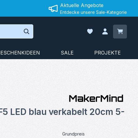
Aktuelle Angebote
Entdecke unsere Sale-Kategorie
Warenko
Du hast 0 Produkte auf
ESCHENKIDEEN
SALE
PROJEKTE
on 0 von 5 Sternen
5 LED blau verkabelt 20cm 5-
Grundpreis