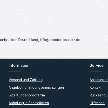
Saarbrücken Deutschland, info@roboter-bausatz.de
Information
Service
Versand und Zahlung
Anleitunge
Angebot für Bildungseinrichtungen
Kontakt
B2B-Kundenprogramm
Rücksendu
Abholung in Saarbrücken
Hilfeseite