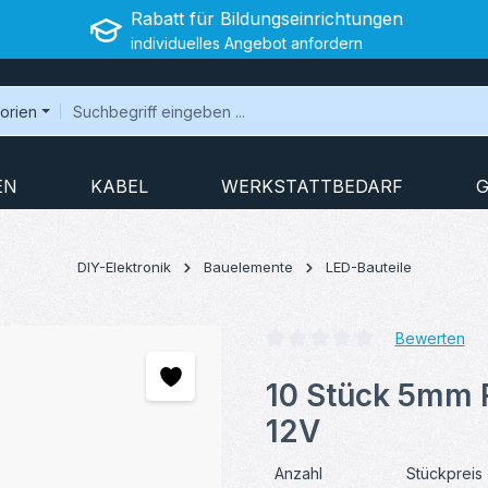
Rabatt für Bildungseinrichtungen
individuelles Angebot anfordern
gorien
EN
KABEL
WERKSTATTBEDARF
G
DIY-Elektronik
Bauelemente
LED-Bauteile
Bewerten
Durchschnittliche Bewertung v
10 Stück 5mm F
12V
Anzahl
Stückpreis