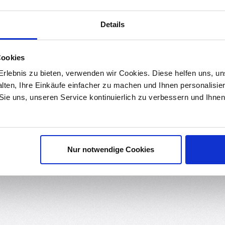
Details
ds
Bewertungen
Cookies
urch eignen sich die LEDs perfekt für Arduino-Projekte, Modellbau und DIY-El
d zuverlässige Lichtquelle erfordern.
rlebnis zu bieten, verwenden wir Cookies. Diese helfen uns, u
alten, Ihre Einkäufe einfacher zu machen und Ihnen personalisie
 Sie uns, unseren Service kontinuierlich zu verbessern und Ihn
and direkt angeschlossen werden. Sie sind auch sehr vielseitig und können fü
tung. Darüber hinaus sind sie aufgrund ihrer geringen Größe und der bereits
Elektronik-Enthusiasten, die eine kleine und leistungsstarke Lichtquelle für 
Nur notwendige Cookies