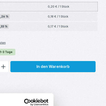
0,20 € / 1 Stück
0,26 %
0,18 € / 1 Stück
,33 %
0,17 € / 1 Stück
sten
 1-3 Tage
ib den gewünschten Wert ein oder benu
In den Warenkorb