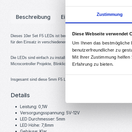
Zustimmung
Beschreibung
Eigenschaften
Downloa
Diese Webseite verwendet 
Dieses 10er Set F5 LEDs ist bereits mit Vorwiderständen verkabelt, dad
für den Einsatz in verschiedenen Anwendungen macht, die eine helle un
Um Ihnen das bestmögliche E
benutzerfreundlicher zu gest
Mit Ihrer Zustimmung helfen
Die LEDs sind einfach zu installieren und können durch den Vorwiderst
Microcontroller Projekte, Blinklichter, Leuchten und Modellbaubeleuch
Erfahrung zu bieten.
Insgesamt sind diese 5mm F5 LEDs eine großartige Wahl für Bastler und 
Details
Leistung: 0,1W
Versorgungsspannung: 5V-12V
LED Durchmesser: 5mm
LED Höhe: 7,8mm
Gehäuse: Klar