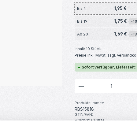
1,95 €
Bis
4
1,75 €
Bis
19
-1
1,69 €
Ab
20
-13
Inhalt:
10 Stück
Preise inkl. MwSt. zzgl. Versandko
Sofort verfügbar, Lieferzeit:
Produkt Anzahl: G
Produktnummer:
RBS15818
GTIN/EAN:
4251102679816
Hersteller:
MakerMind