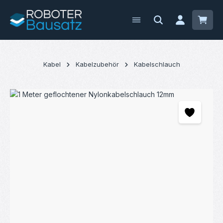
Zum Hauptinhalt springen
Waren
Kabel
Kabelzubehör
Kabelschlauch
Bildergalerie überspringen