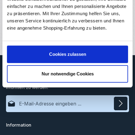
einfacher zu machen und Ihnen personalisierte Angebote
Hersteller
zu präsentieren. Mit Ihrer Zustimmung helfen Sie uns,
unseren Service kontinuierlich zu verbessern und Ihnen
Downloads
eine angenehme Shopping-Erfahrung zu bieten.
Bewertungen
1
Cookies zulassen
Newsletter
Nur notwendige Cookies
Abonnieren Sie jetzt unseren regelmäßig erscheinenden
Newsletter, um rechtzeitig über neue Produkte und Angebote
informiert zu werden.
E-Mail-Adresse*
Datenschutz
Information
Ich habe die
Datenschutzbestimmungen
zur Kenntnis
genommen und die
AGB
gelesen und bin mit ihnen