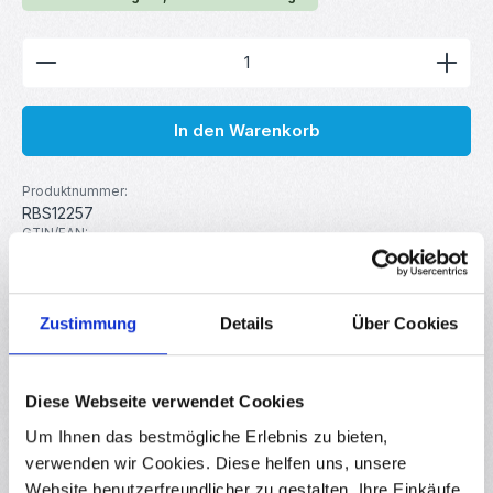
Produkt Anzahl: Gib den gewünschten Wert ein ode
In den Warenkorb
Produktnummer:
RBS12257
GTIN/EAN:
4251102622577
Hersteller:
your droid
Zustimmung
Details
Über Cookies
Beschreibung
Diese Webseite verwendet Cookies
Geflechtschlauch für sauberes Kabelmanagement. Ideal um
das Abknicken oder Abscheuern von Kabeln zu verhindern.
Um Ihnen das bestmögliche Erlebnis zu bieten,
Anwendun…
Mehr
verwenden wir Cookies. Diese helfen uns, unsere
Website benutzerfreundlicher zu gestalten, Ihre Einkäufe
Eigenschaften