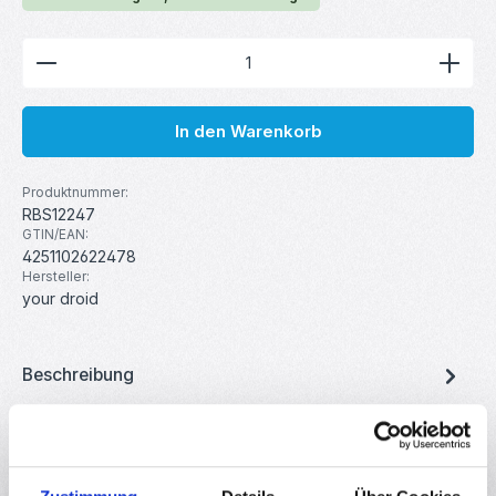
Produkt Anzahl: Gib den gewünschten Wert ein ode
In den Warenkorb
Produktnummer:
RBS12247
GTIN/EAN:
4251102622478
Hersteller:
your droid
Beschreibung
Flachbandkabel für DIY-Elektronik. Dieses Flachbandkabel
eignet sich zum Crimpen, IDC-Buchsen sowie Schneid- und
Klemmtec…
Mehr
Eigenschaften