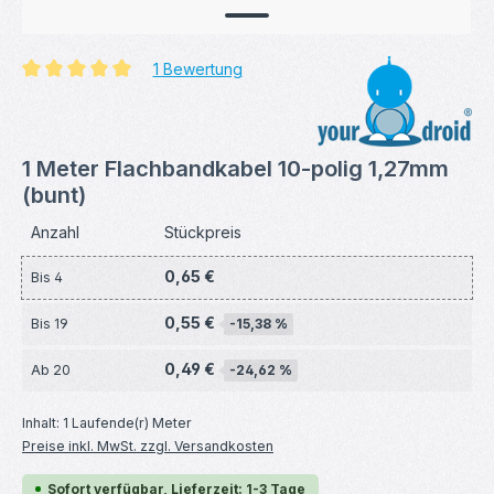
1 Bewertung
Durchschnittliche Bewertung von 5 von 5 Sternen
1 Meter Flachbandkabel 10-polig 1,27mm
(bunt)
Anzahl
Stückpreis
0,65 €
Bis
4
0,55 €
Bis
19
-15,38 %
0,49 €
Ab
20
-24,62 %
Inhalt:
1 Laufende(r) Meter
Preise inkl. MwSt. zzgl. Versandkosten
Sofort verfügbar, Lieferzeit: 1-3 Tage