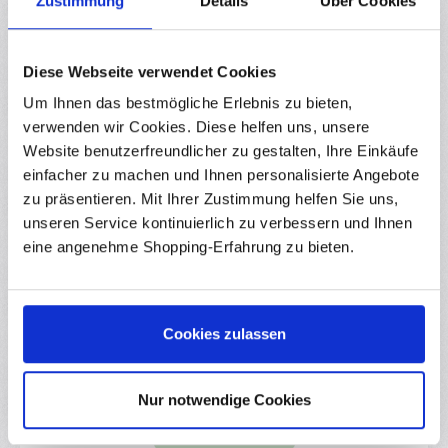
Zustimmung
Details
Über Cookies
Hersteller
Diese Webseite verwendet Cookies
Downloads
Um Ihnen das bestmögliche Erlebnis zu bieten,
Bewertungen
1
verwenden wir Cookies. Diese helfen uns, unsere
Website benutzerfreundlicher zu gestalten, Ihre Einkäufe
einfacher zu machen und Ihnen personalisierte Angebote
zu präsentieren. Mit Ihrer Zustimmung helfen Sie uns,
unseren Service kontinuierlich zu verbessern und Ihnen
Produktgalerie überspringen
Zubehör
eine angenehme Shopping-Erfahrung zu bieten.
Durchschnittliche Bewertung von 0 von 5
10 Stück IDC Buchse 10-Polig 2x5P 2.54mm
Cookies zulassen
RBS15246
IDC-Steckbuchsen für Flachbandkabel Diese IDC Buchsen mit
2.54mm Rastermaß lassen sich einfach an 1.27mm
Nur notwendige Cookies
Flachbandkabel anschließen. Sie eignen sich ideal für
Kabelmontage in der DIY-Elektronik und werden häufig in
Sofort verfügbar
Niederspannungsanwendungen wie Computer, 3D-Drucker und