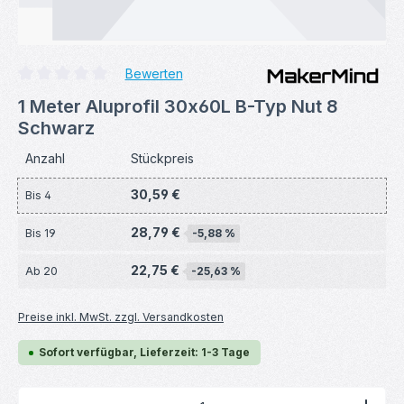
Bewerten
Durchschnittliche Bewertung von 0 von 5 Sternen
1 Meter Aluprofil 30x60L B-Typ Nut 8
Schwarz
Anzahl
Stückpreis
30,59 €
Bis
4
28,79 €
Bis
19
-5,88 %
22,75 €
Ab
20
-25,63 %
Preise inkl. MwSt. zzgl. Versandkosten
Sofort verfügbar, Lieferzeit: 1-3 Tage
Produkt Anzahl: Gib den gewünschten Wert ein ode