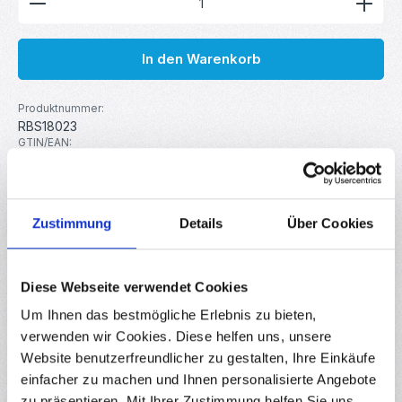
In den Warenkorb
Produktnummer:
RBS18023
GTIN/EAN:
4251755815098
Hersteller:
MakerMind
Zustimmung
Details
Über Cookies
Beschreibung
Das Aluminiumprofil 30×60L B-Typ Nut 8 in Schwarz (Länge
Diese Webseite verwendet Cookies
1 m) ist ein stabiles und vielseitiges Konstruktionsprofil für
Um Ihnen das bestmögliche Erlebnis zu bieten,
R…
Mehr
verwenden wir Cookies. Diese helfen uns, unsere
Eigenschaften
Website benutzerfreundlicher zu gestalten, Ihre Einkäufe
einfacher zu machen und Ihnen personalisierte Angebote
Downloads
zu präsentieren. Mit Ihrer Zustimmung helfen Sie uns,