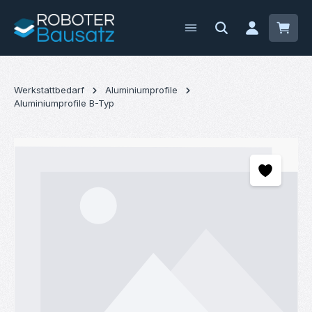
Zum Hauptinhalt springen
Waren
Werkstattbedarf
Aluminiumprofile
Aluminiumprofile B-Typ
Bildergalerie überspringen