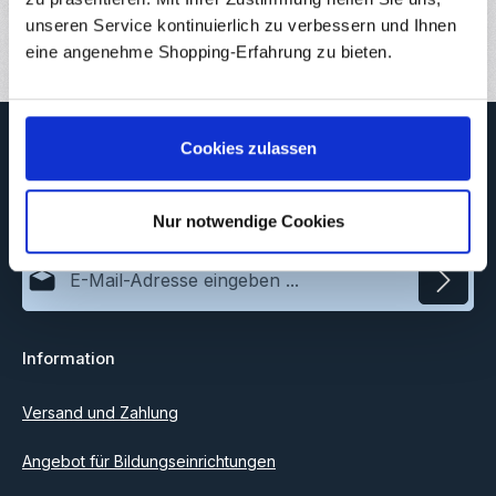
Bewertungen
unseren Service kontinuierlich zu verbessern und Ihnen
eine angenehme Shopping-Erfahrung zu bieten.
Newsletter
Cookies zulassen
Abonnieren Sie jetzt unseren regelmäßig erscheinenden
Newsletter, um rechtzeitig über neue Produkte und Angebote
informiert zu werden.
Nur notwendige Cookies
E-Mail-Adresse*
Datenschutz
Information
Ich habe die
Datenschutzbestimmungen
zur Kenntnis
genommen und die
AGB
gelesen und bin mit ihnen
einverstanden.
Versand und Zahlung
Angebot für Bildungseinrichtungen