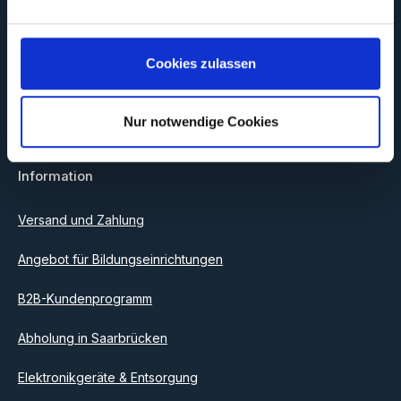
Abonnieren Sie jetzt unseren regelmäßig erscheinenden
Newsletter, um rechtzeitig über neue Produkte und Angebote
Cookies zulassen
informiert zu werden.
E-Mail-Adresse*
Nur notwendige Cookies
Datenschutz
Information
Ich habe die
Datenschutzbestimmungen
zur Kenntnis
genommen und die
AGB
gelesen und bin mit ihnen
einverstanden.
Versand und Zahlung
Angebot für Bildungseinrichtungen
B2B-Kundenprogramm
Abholung in Saarbrücken
Elektronikgeräte & Entsorgung