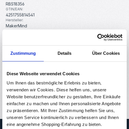
RBS18356
GTIN/EAN:
4251755814541
Hersteller:
MakerMind
Beschreibung
Zustimmung
Details
Über Cookies
Der DC Getriebemotor 1:90 mit 110RPM ist ein robuster und
vielseitiger Antrieb im Spannungsbereich von 3–6V. Durch
die Einz…
Mehr
Diese Webseite verwendet Cookies
Eigenschaften
Um Ihnen das bestmögliche Erlebnis zu bieten,
Downloads
verwenden wir Cookies. Diese helfen uns, unsere
Website benutzerfreundlicher zu gestalten, Ihre Einkäufe
Bewertungen
einfacher zu machen und Ihnen personalisierte Angebote
zu präsentieren. Mit Ihrer Zustimmung helfen Sie uns,
unseren Service kontinuierlich zu verbessern und Ihnen
eine angenehme Shopping-Erfahrung zu bieten.
Newsletter