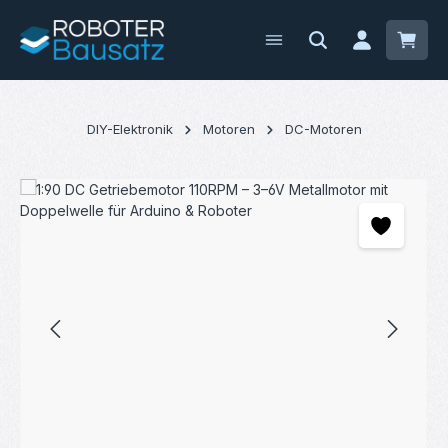
Zum Hauptinhalt springen
Waren
DIY-Elektronik
Motoren
DC-Motoren
Bildergalerie überspringen