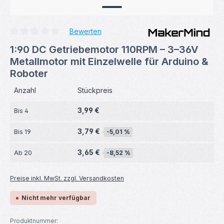
Bewerten
Durchschnittliche Bewertung von 0 von 5 Sternen
1:90 DC Getriebemotor 110RPM – 3–36V
Metallmotor mit Einzelwelle für Arduino &
Roboter
Anzahl
Stückpreis
3,99 €
Bis
4
3,79 €
Bis
19
-5,01 %
3,65 €
Ab
20
-8,52 %
Preise inkl. MwSt. zzgl. Versandkosten
Nicht mehr verfügbar
Produktnummer: