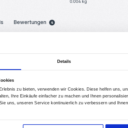
0.004 kg
ds
Bewertungen
4
y mit 128 x 64 Bildpunkten (wei
nd durch hohen Kontrast gut lesbar. Das Display besteht aus 128x64
Details
tigt, was sich positiv auf den Stromverbrauch auswirkt und dem Disp
Cookies
e Arduino, ATmega, STM32, 8051, AVR, PIC, DSP, ARM, MSP430, PLC,TT
rlebnis zu bieten, verwenden wir Cookies. Diese helfen uns, u
us:
alten, Ihre Einkäufe einfacher zu machen und Ihnen personalisie
 Sie uns, unseren Service kontinuierlich zu verbessern und Ihn