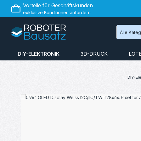
Vorteile für Geschäftskunden
 Hauptinhalt springen
Zur Suche springen
Zur Hauptnavigation springen
exklusive Konditionen anfordern
Alle Kate
DIY-ELEKTRONIK
3D-DRUCK
LÖT
DIY-Ele
Bildergalerie überspringen