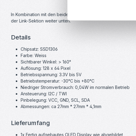
In Kombination mit den beiden Arduino Bibliotheken Adafruit G
der Link-Sektion weiter unten.
Details
Chipsatz: SSD1306
Farbe: Weiss
Sichtbarer Winkel: > 160°
Auflösung: 128 x 64 Pixel
Betriebsspannung: 3.3V bis 5V
Betriebstemperatur: -30°C bis +80°C
Niedriger Stromverbrauch: 0,04W im normalen Betrieb
Ansteuerung: I2C / TWI
Pinbelegung: VCC, GND, SCL, SDA
Abmessungen: ca 27mm * 27mm * 4,1mm
Lieferumfang
1x Fertig aufgebautes OLED Display wie abgebildet