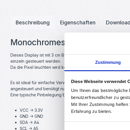
Beschreibung
Eigenschaften
Downloa
Monochromes 0.96"OLED Displa
Dieses Display ist mit 3 cm Bildschirmdiagonale sehr klein u
einzeln gesteuert werden.
Zustimmung
Da die Pixel leuchten wird keine Hintergrundbeleuchtung benö
Diese Webseite verwendet 
Es ist ideal für einfache Verwendung mit Mikrocontrollern wi
angesteuert und benötigt nur 4 Anschlüsse.
Um Ihnen das bestmögliche E
Eine typische Pinbelegung bei einem Arduino sieht wie folgt a
benutzerfreundlicher zu gest
Mit Ihrer Zustimmung helfen
VCC -> 3.3V
Erfahrung zu bieten.
GND -> GND
SDA -> A4
SCL -> A5