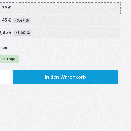
9,79 €
9,45 €
-3,47 %
8,85 €
-9,60 %
sten
 1-3 Tage
ib den gewünschten Wert ein oder benu
In den Warenkorb