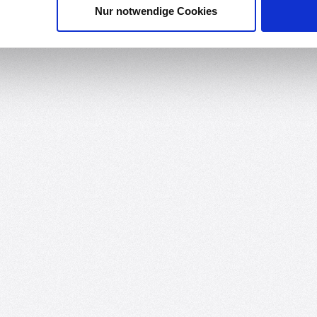
Nur notwendige Cookies
FX und Adafruit SSD1306, welche auch Beispiel-Sketches enthalten, 