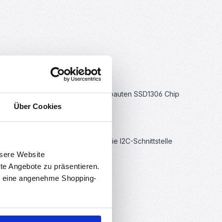
ss)
 OLED Bildpunkten die durch den verbauten SSD1306 Chip
Über Cookies
lay den hohen Kontrast verleiht.
L-Logik. Das Display wird über die I2C-Schnittstelle
nsere Website
rte Angebote zu präsentieren.
en eine angenehme Shopping-