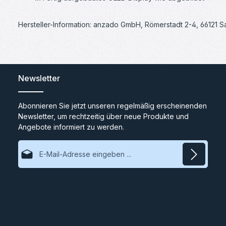
Hersteller-Information: anzado GmbH, Römerstadt 2-4, 66121 
Newsletter
Abonnieren Sie jetzt unseren regelmäßig erscheinenden
Newsletter, um rechtzeitig über neue Produkte und
Angebote informiert zu werden.
E-Mail-Adresse*
Datenschutz
Ich habe die
Datenschutzbestimmungen
zur Kenntnis
genommen und die
AGB
gelesen und bin mit ihnen
einverstanden.