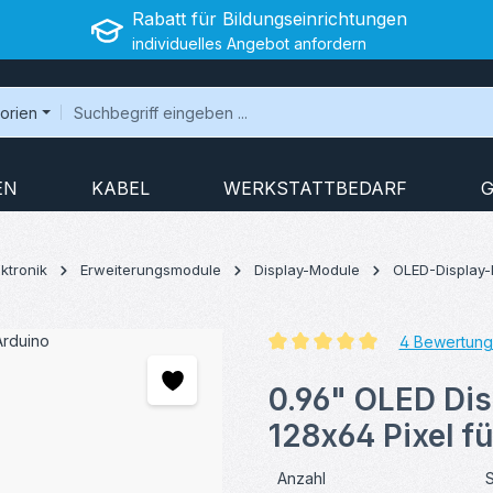
Rabatt für Bildungseinrichtungen
individuelles Angebot anfordern
gorien
EN
KABEL
WERKSTATTBEDARF
G
ktronik
Erweiterungsmodule
Display-Module
OLED-Display
4 Bewertun
Durchschnittliche Bewertung v
0.96" OLED Dis
128x64 Pixel f
Anzahl
S