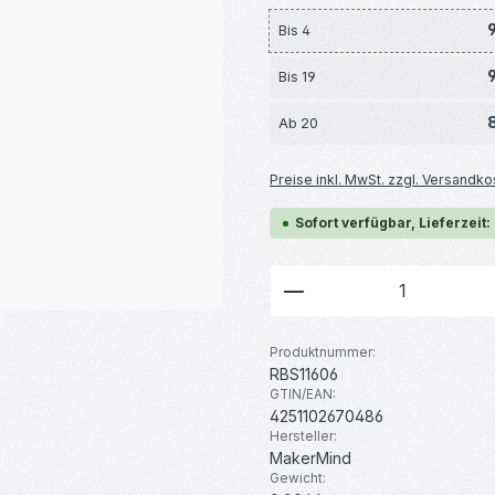
Bis
4
Bis
19
Ab
20
Preise inkl. MwSt. zzgl. Versandko
Sofort verfügbar, Lieferzeit:
Produkt Anzahl: G
Produktnummer:
RBS11606
GTIN/EAN:
4251102670486
Hersteller:
MakerMind
Gewicht: