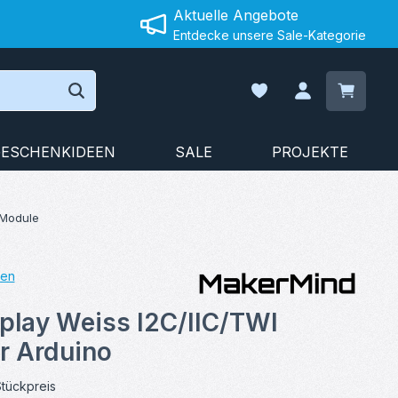
Aktuelle Angebote
Entdecke unsere Sale-Kategorie
Warenko
Du hast 0 Produkte auf
ESCHENKIDEEN
SALE
PROJEKTE
-Module
gen
on 5 von 5 Sternen
play Weiss I2C/IIC/TWI
ür Arduino
tückpreis