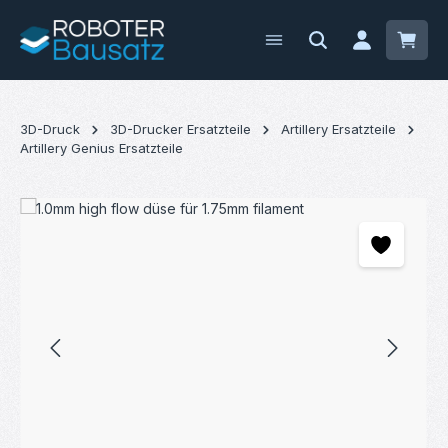
Zum Hauptinhalt springen
Waren
3D-Druck
3D-Drucker Ersatzteile
Artillery Ersatzteile
Artillery Genius Ersatzteile
Bildergalerie überspringen