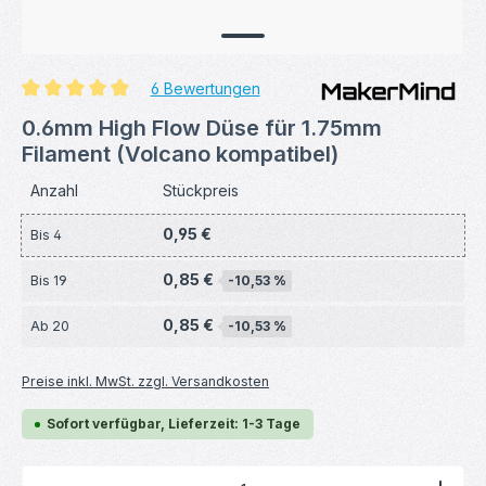
6 Bewertungen
Durchschnittliche Bewertung von 4.92 von 5 Sternen
0.6mm High Flow Düse für 1.75mm
Filament (Volcano kompatibel)
Anzahl
Stückpreis
0,95 €
Bis
4
0,85 €
Bis
19
-10,53 %
0,85 €
Ab
20
-10,53 %
Preise inkl. MwSt. zzgl. Versandkosten
Sofort verfügbar, Lieferzeit: 1-3 Tage
Produkt Anzahl: Gib den gewünschten Wert ein ode