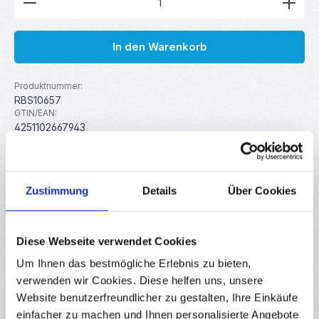
In den Warenkorb
Produktnummer:
RBS10657
GTIN/EAN:
4251102667943
Hersteller:
MakerMind
Gewicht:
0.004 kg
Zustimmung
Details
Über Cookies
Beschreibung
Diese Webseite verwendet Cookies
0.6mm Ersatzdüse passend für Volcano Hot Ends mit 1.75mm
Um Ihnen das bestmögliche Erlebnis zu bieten,
Filament High Flow Düsen sind speziell für schnelles
verwenden wir Cookies. Diese helfen uns, unsere
Drucken mit s…
Mehr
Website benutzerfreundlicher zu gestalten, Ihre Einkäufe
Eigenschaften
einfacher zu machen und Ihnen personalisierte Angebote