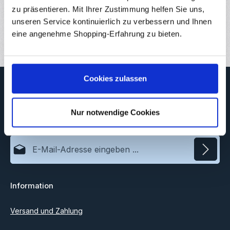
zu präsentieren. Mit Ihrer Zustimmung helfen Sie uns,
Downloads
unseren Service kontinuierlich zu verbessern und Ihnen
Bewertungen
6
eine angenehme Shopping-Erfahrung zu bieten.
Cookies zulassen
Newsletter
Abonnieren Sie jetzt unseren regelmäßig erscheinenden
Newsletter, um rechtzeitig über neue Produkte und Angebote
Nur notwendige Cookies
informiert zu werden.
E-Mail-Adresse*
Datenschutz
Information
Ich habe die
Datenschutzbestimmungen
zur Kenntnis
genommen und die
AGB
gelesen und bin mit ihnen
einverstanden.
Versand und Zahlung