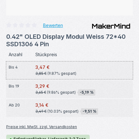
Bewerten
Durchschnittliche Bewertung von 0 von 5 Sternen
0.42" OLED Display Modul Weiss 72*40
SSD1306 4 Pin
Anzahl
Stückpreis
3,47 €
Bis
4
3,85 €
(9.87% gespart)
3,29 €
Bis
19
3,65 €
(9.86% gespart)
-5,19 %
3,14 €
Ab
20
3,49 €
(10.03% gespart)
-9,51 %
Preise inkl. MwSt. zzgl. Versandkosten
Sofort verfügbar, Lieferzeit: 1-3 Tage