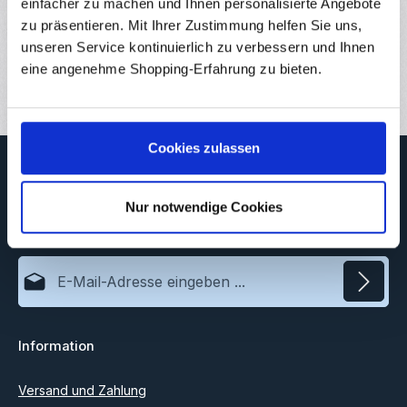
Eigenschaften
einfacher zu machen und Ihnen personalisierte Angebote
zu präsentieren. Mit Ihrer Zustimmung helfen Sie uns,
Downloads
unseren Service kontinuierlich zu verbessern und Ihnen
eine angenehme Shopping-Erfahrung zu bieten.
Bewertungen
Cookies zulassen
Newsletter
Abonnieren Sie jetzt unseren regelmäßig erscheinenden
Nur notwendige Cookies
Newsletter, um rechtzeitig über neue Produkte und Angebote
informiert zu werden.
E-Mail-Adresse*
Datenschutz
Information
Ich habe die
Datenschutzbestimmungen
zur Kenntnis
genommen und die
AGB
gelesen und bin mit ihnen
einverstanden.
Versand und Zahlung