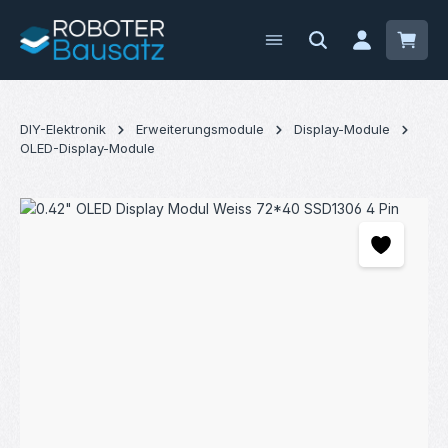
Zum Hauptinhalt springen
Waren
DIY-Elektronik
Erweiterungsmodule
Display-Module
OLED-Display-Module
Bildergalerie überspringen