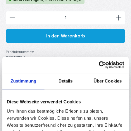
Produkt Anzahl: Gib den gewünschten Wert ein ode
In den Warenkorb
Produktnummer:
RBS17384
GTIN/EAN:
4251755810864
Hersteller:
MakerMind
Zustimmung
Details
Über Cookies
Beschreibung
Diese Webseite verwendet Cookies
0,42 Zoll OLED Display Weiß – 72x40 Pixel – SSD1306 – 4
Um Ihnen das bestmögliche Erlebnis zu bieten,
Pin Modul mit I2C-Schnittstelle für Arduino, Raspberry Pi &
verwenden wir Cookies. Diese helfen uns, unsere
meh…
Mehr
Website benutzerfreundlicher zu gestalten, Ihre Einkäufe