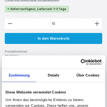
Sofort verfügbar, Lieferzeit: 1-3 Tage
Produkt Anzahl: Gib den gewünschten Wert ein ode
In den Warenkorb
Produktnummer:
RBS13924
GTIN/EAN:
4251102639247
Hersteller:
your droid
Zustimmung
Details
Über Cookies
Beschreibung
Diese Webseite verwendet Cookies
Metallschichtwiderstand für DIY-Elektronik, Robotik, Arduino,
Um Ihnen das bestmögliche Erlebnis zu bieten,
Raspberry Pi uvm. Linearer Festwiderstand mit
verwenden wir Cookies. Diese helfen uns, unsere