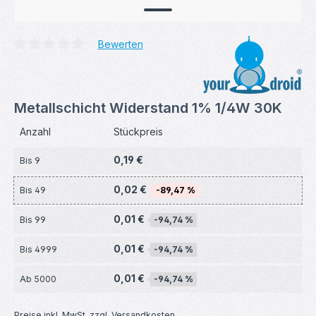
Bewerten
Durchschnittliche Bewertung von 0 von 5 Sternen
Metallschicht Widerstand 1% 1/4W 30K
Anzahl
Stückpreis
0,19 €
Bis
9
0,02 €
Bis
49
-89,47 %
0,01 €
Bis
99
-94,74 %
0,01 €
Bis
4999
-94,74 %
0,01 €
Ab
5000
-94,74 %
Preise inkl. MwSt. zzgl. Versandkosten