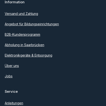
Information
Ich habe die
Datenschutzbestimmungen
zur Kenntnis
genommen und die
AGB
gelesen und bin mit ihnen
einverstanden.
Versand und Zahlung
Angebot für Bildungseinrichtungen
B2B-Kundenprogramm
Abholung in Saarbrücken
Elektronikgeräte & Entsorgung
Über uns
Jobs
Service
Anleitungen