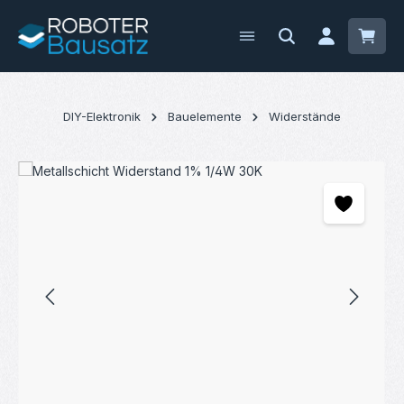
Zum Hauptinhalt springen
Waren
DIY-Elektronik
Bauelemente
Widerstände
Bildergalerie überspringen