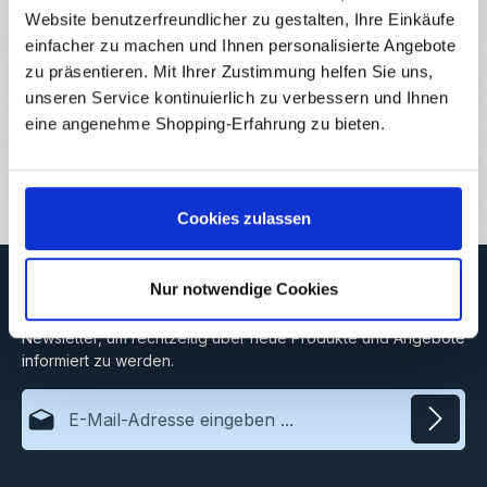
vorgegebenem…
Mehr
Website benutzerfreundlicher zu gestalten, Ihre Einkäufe
Eigenschaften
einfacher zu machen und Ihnen personalisierte Angebote
zu präsentieren. Mit Ihrer Zustimmung helfen Sie uns,
Hersteller
unseren Service kontinuierlich zu verbessern und Ihnen
eine angenehme Shopping-Erfahrung zu bieten.
Downloads
Bewertungen
Cookies zulassen
Newsletter
Nur notwendige Cookies
Abonnieren Sie jetzt unseren regelmäßig erscheinenden
Newsletter, um rechtzeitig über neue Produkte und Angebote
informiert zu werden.
E-Mail-Adresse*
Datenschutz