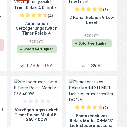
(6)
 Bewertung von 4.89 von 5 Sternen
Durchschnittliche Bewertun
(4)
V
2 Kanal Relais 5V Low
nen
Durchschnittliche Bewertung von 4.75 von 5 Sternen
Level
Automation
Verzögerungsswitch
Timer Relais 4
RBS10479
Knöpfe
RBS16473
Sofort verfügbar
Sofort verfügbar
Verkaufspreis:
1,79 €
Regulärer Preis:
Regulärer Preis:
1,39 €
Ab
1,99 €
Ab
nen
Bewertung von 4.86 von 5 Sternen
Durchschnittliche Bewertung von 0 von 5 Sternen
(2)
ul
Verzögerungssswitch
Durchschnittliche Bewertun
l
Timer Relais Modul 5-
Photosensitives
r
36V 400W
Relais Modul XH-M131
Lichtsteuerungsschal