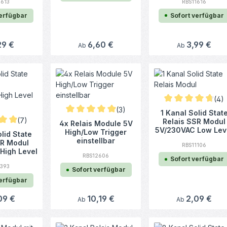
1613
RBS11616
verfügbar
Sofort verfügbar
rer Preis:
29 €
Regulärer Preis:
6,60 €
Regulärer Preis:
3,99 €
Ab
Ab
(4)
Durchschnittliche 
(3)
1 Kanal Solid Stat
Durchschnittliche Bewertung von 5 von 5 Stern
(7)
Relais SSR Modul
4x Relais Module 5V
5V/230VAC Low Lev
ittliche Bewertung von 5 von 5 Sternen
High/Low Trigger
lid State
Trigger
einstellbar
SR Modul
RBS11106
High Level
RBS12606
Sofort verfügbar
ger
1393
Sofort verfügbar
verfügbar
er Preis:
09 €
Regulärer Preis:
10,19 €
Regulärer Preis:
2,09 €
Ab
Ab