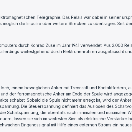
lektromagnetischen Telegraphie. Das Relais war dabei in seiner u
möglich die Impulse über weitere Strecken zu übertragen. Seit dem s
omputers durch Konrad Zuse im Jahr 1941 verwendet. Aus 2.000 Re
 allerdings weitestgehend durch Elektronenröhren ausgetauscht und s
 Joch, einem beweglichen Anker mit Trennstift und Kontaktfedern, au
t und der ferromagnetische Anker am Ende der Spule wird angezoge
e schaltet. Sobald die Spule nicht mehr erregt ist, wird der Anker
ltspannung. Die Steuerspannung definiert das Auslösen des Schalt
ie Schaltspannung, die ebenfalls nach minimalen und maximalen Werte
euern, lassen sie sich im weitesten Sinn als elektrische Verstärker 
schwachen Eingangssignal mit Hilfe eines externen Stroms ein neues