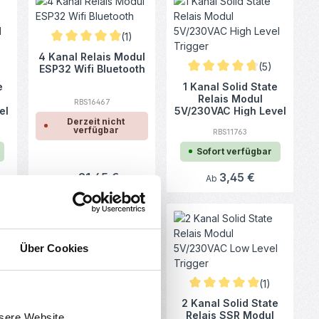
(1)
Durchschnittliche Bewertung von 5 von 5 Sternen
4 Kanal Relais Modul
en
(5)
ESP32 Wifi Bluetooth
e Bewertung von 0 von 5 Sternen
Durchschnittliche Bewertun
e
1 Kanal Solid State
Relais Modul
RBS16467
el
5V/230VAC High Level
Derzeit nicht
Trigger
verfügbar
RBS11763
Sofort verfügbar
Regulärer Preis:
21,45 €
Regulärer Preis:
3,45 €
Ab
Ab
Über Cookies
e Bewertung von 0 von 5 Sternen
Durchschnittliche Bewertung von 0 von 5 Sternen
(1)
ul
Infrarot Relais
nen
Durchschnittliche Bewertun
l
Bewegungsmelder
2 Kanal Solid State
r
DC12/24V
Relais SSR Modul
nsere Website