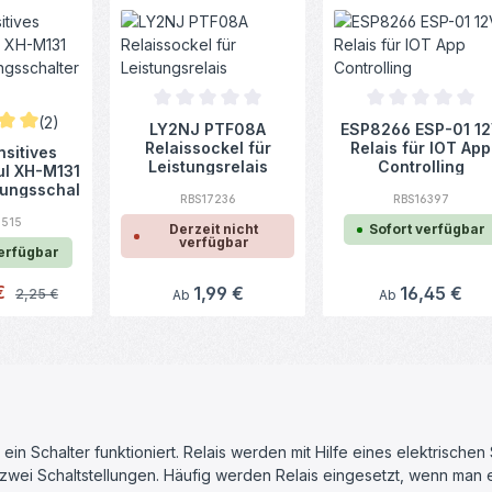
n
n
n
n
Durchschnittliche Bewertung von 0 von 5 Ster
Durchschnittlich
(2)
LY2NJ PTF08A
ESP8266 ESP-01 1
ittliche Bewertung von 5 von 5 Sternen
Relaissockel für
Relais für IOT App
sitives
Leistungsrelais
Controlling
ul XH-M131
rungsschal
RBS17236
RBS16397
C 24V
6515
Derzeit nicht
Sofort verfügbar
verfügbar
verfügbar
eis:
 €
Regulärer Preis:
Regulärer Preis:
1,99 €
Regulärer Preis:
16,45 €
2,25 €
Ab
Ab
ie ein Schalter funktioniert. Relais werden mit Hilfe eines elektris
l zwei Schaltstellungen. Häufig werden Relais eingesetzt, wenn man 