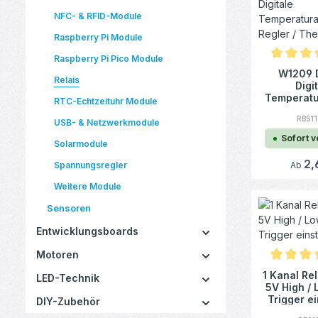
NFC- & RFID-Module
Raspberry Pi Module
Raspberry Pi Pico Module
Durchschn
W1209 
Relais
Digi
Temperatu
RTC-Echtzeituhr Module
mit Re
RBS1
Therm
USB- & Netzwerkmodule
Sofort 
Solarmodule
Regulä
2,
Spannungsregler
Ab
Weitere Module
Sensoren
Entwicklungsboards
Motoren
Durchschn
1 Kanal Re
LED-Technik
5V High / 
Trigger ei
DIY-Zubehör