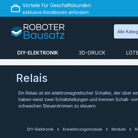
Vorteile für Geschäftskunden
 Hauptinhalt springen
Zur Suche springen
Zur Hauptnavigation springen
exklusive Konditionen anfordern
Alle Kate
DIY-ELEKTRONIK
3D-DRUCK
LÖT
Relais
Ein Relais ist ein elektromagnetischer Schalter, der über 
haben meist zwei Schaltstellungen und trennen Schalt- vo
schwachen Steuerströmen zu steuern.
DIY-Elektronik
Erweiterungsmodule
Module
R