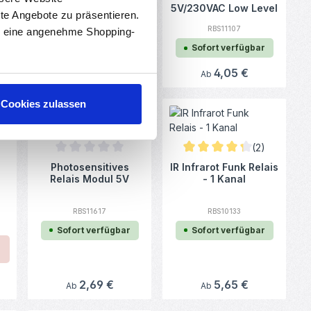
5V/230VAC Low Level
rte Angebote zu präsentieren.
RBS15046
Trigger
RBS11107
en eine angenehme Shopping-
Sofort verfügbar
Sofort verfügbar
Regulärer Preis:
6,75 €
Regulärer Preis:
4,05 €
Ab
Ab
Cookies zulassen
(2)
en
Durchschnittliche Bewertung von 0 von 5 Sternen
Durchschnittliche Bewertun
Photosensitives
IR Infrarot Funk Relais
e Bewertung von 0 von 5 Sternen
Relais Modul 5V
- 1 Kanal
RBS11617
RBS10133
Sofort verfügbar
Sofort verfügbar
Regulärer Preis:
2,69 €
Regulärer Preis:
5,65 €
Ab
Ab