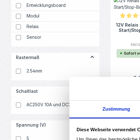
Entwicklungsboard
Modul
Durchschn
12V Relais
Relais
Start/Sto
Sensor
RBS1
Sofort 
Rastermaß
2.54mm
Regulär
3,
Ab
Schaltlast
AC250V 10A und DC30V 10A
Zustimmung
Spannung (V)
Diese Webseite verwendet 
Durchsc
4 Kanal So
5
Relais S
Um Ihnen das bestmögliche E