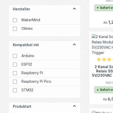
RBS1
Sofort 
Hersteller
MakerMind
Regulä
1,
Ab
Olimex
Kompatibel mit
Arduino
ESP32
Durchschn
2 Kanal So
Relais S
Raspberry Pi
5V/230VAC 
Trig
Raspberry Pi Pico
RBS1
STM32
Sofort 
Regulär
6,
Ab
Produktart