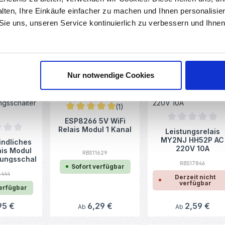
High Level
5V/230VAC High Level
alten, Ihre Einkäufe einfacher zu machen und Ihnen personalisie
RBS11395
ger
Trigger
1108
RBS11764
 Sie uns, unseren Service kontinuierlich zu verbessern und Ihn
Sofort verfügbar
verfügbar
Sofort verfügbar
rer Preis:
49 €
Regulärer Preis:
12,79 €
Regulärer Preis:
6,32 €
Ab
Ab
Nur notwendige Cookies
(1)
Durchschnittliche Bewertung von 5 von 5 Stern
ESP8266 5V WiFi
Durchschnittlich
Relais Modul 1 Kanal
Leistungsrelais
hnittliche Bewertung von 0 von 5 Sternen
MY2NJ HH52P AC
indliches
220V 10A
ais Modul
RBS11629
rungsschal
RBS17846
Sofort verfügbar
C 12V
6444
Derzeit nicht
verfügbar
verfügbar
rer Preis:
95 €
Regulärer Preis:
6,29 €
Regulärer Preis:
2,59 €
Ab
Ab