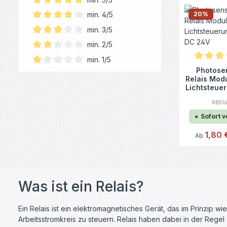
Filter hinzufügen: Minimum Bewertung von 5 von 5 Sterne
20
%
min. 4/5
Filter hinzufügen: Minimum Bewertung von 4 von 5 Sterne
min. 3/5
Filter hinzufügen: Minimum Bewertung von 3 von 5 Sterne
min. 2/5
Filter hinzufügen: Minimum Bewertung von 2 von 5 Sterne
min. 1/5
Durchschn
Photosen
Filter hinzufügen: Minimum Bewertung von 1 von 5 Sternen
Relais Mod
Lichtsteue
ter D
RBS1
Sofort 
Verkaufspr
1,80
Ab
Was ist ein Relais?
Ein Relais ist ein elektromagnetisches Gerät, das im Prinzip w
Arbeitsstromkreis zu steuern. Relais haben dabei in der Rege