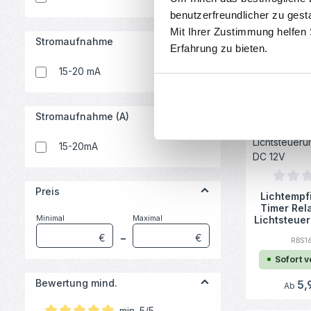
5V/230VAC 
benutzerfreundlicher zu gest
Trig
RBS1
Mit Ihrer Zustimmung helfen
Stromaufnahme
Erfahrung zu bieten.
Sofort 
15-20 mA
Regulä
6,
Ab
Stromaufnahme (A)
15-20mA
Durchsc
Preis
Lichtempf
Timer Rel
Minimal
Maximal
Lichtsteue
ter D
€
–
€
RBS1
Sofort 
Bewertung mind.
Regulä
5,
Ab
min. 5/5