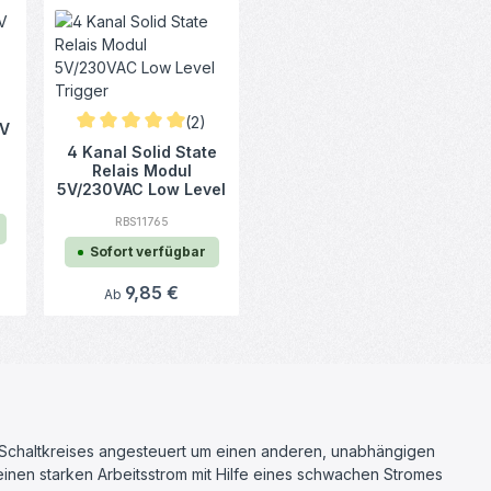
nen
e Bewertung von 0 von 5 Sternen
(2)
2V
Durchschnittliche Bewertung von 5 von 5 Sternen
4 Kanal Solid State
Relais Modul
5V/230VAC Low Level
Trigger
RBS11765
Sofort verfügbar
Regulärer Preis:
9,85 €
Ab
chen Schaltkreises angesteuert um einen anderen, unabhängigen
einen starken Arbeitsstrom mit Hilfe eines schwachen Stromes