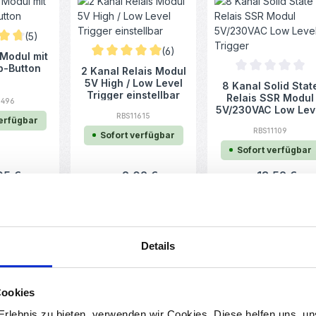
(5)
ittliche Bewertung von 4.8 von 5 Sternen
(6)
 Modul mit
Durchschnittliche Bewertung von 5 von 5 Stern
p-Button
2 Kanal Relais Modul
Durchschnittlich
5V High / Low Level
8 Kanal Solid Stat
Trigger einstellbar
Relais SSR Modul
2496
5V/230VAC Low Lev
RBS11615
verfügbar
Trigger
RBS11109
Sofort verfügbar
Sofort verfügbar
er Preis:
05 €
Regulärer Preis:
2,09 €
Regulärer Preis:
13,59 €
Ab
Ab
Details
Durchschnittlich
8 Kanal Relais Mod
Cookies
hnittliche Bewertung von 0 von 5 Sternen
Durchschnittliche Bewertung von 0 von 5 Ster
5V High / Low Leve
lid State
8 Kanal Solid State
Trigger einstellba
SR Modul
Relais SSR Modul
rlebnis zu bieten, verwenden wir Cookies. Diese helfen uns, u