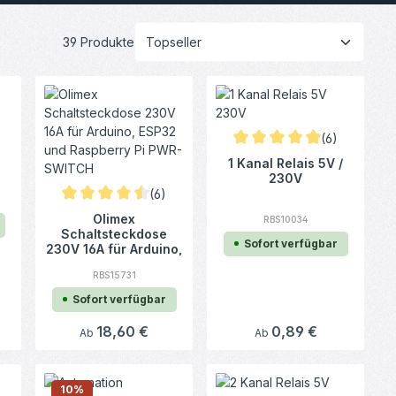
39 Produkte
 Bewertung von 5 von 5 Sternen
(6)
Durchschnittliche Bewertun
1 Kanal Relais 5V /
nen
230V
(6)
Durchschnittliche Bewertung von 4.58 von 5 Sternen
Olimex
RBS10034
Schaltsteckdose
Sofort verfügbar
230V 16A für Arduino,
ESP32 und Raspberry
RBS15731
Pi PWR-SWITCH
Sofort verfügbar
Regulärer Preis:
18,60 €
Regulärer Preis:
0,89 €
Ab
Ab
10
%