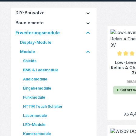
DIY-Bausätze
Bauelemente
Erweiterungsmodule
Display-Module
Module
Durchschn
Shields
Low-Level
Relais 4 Ch
BMS & Lademodule
3
Audiomodule
RBS1
Eingabemodule
Sofort 
Funkmodule
HTTM Touch Schalter
Regulä
4,
Ab
Lasermodule
LED-Module
Kameramodule