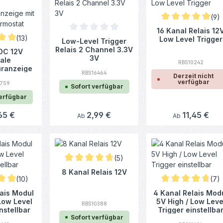
(9)
Durchschnittliche
16 Kanal Relais 12
Durchschnittliche Bewertung von 0 von 5 Ster
(13)
Low Level Trigger
Low-Level Trigger
ittliche Bewertung von 4.88 von 5 Sternen
Relais 2 Channel 3.3V
DC 12V
3V
tale
RBS10242
ranzeige
RBS16464
Derzeit nicht
gler /
verfügbar
1759
ostat
Sofort verfügbar
verfügbar
rer Preis:
65 €
Regulärer Preis:
2,99 €
Regulärer Preis:
11,45 €
Ab
Ab
(5)
Durchschnittliche Bewertung von 4.7 von 5 Ster
8 Kanal Relais 12V
(10)
(7)
ittliche Bewertung von 5 von 5 Sternen
Durchschnittliche 
lais Modul
4 Kanal Relais Mod
Low Level
5V High / Low Leve
RBS10388
nstellbar
Trigger einstellba
Sofort verfügbar