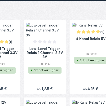
(2)
Durchschnittliche
4 Kanal Relais 5V
(1)
ittliche Bewertung von 5 von 5 Sternen
Durchschnittliche Bewertung von 0 von 5 Ster
 Trigger
Low-Level Trigger
annel 3.3V
Relais 1 Channel 3.3V
RBS10048
V
3V
Sofort verfügbar
6465
RBS16463
verfügbar
Sofort verfügbar
rer Preis:
45 €
Regulärer Preis:
1,85 €
Regulärer Preis:
4,15 €
Ab
Ab